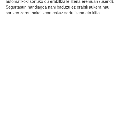
automatikoki sortuko du erabiltzaile-izena eremuan (userid).
Segurtasun handiagoa nahi baduzu ez erabili aukera hau,
sartzen zaren bakoitzean eskuz sartu izena eta kitto.