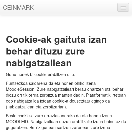
CEINMARK
Euskara ‎(eu)‎
Ez zara oraindik sartu. (
Sartu
)
Cookie-ak gaituta izan
behar dituzu zure
nabigatzailean
Gune honek bi cookie erabiltzen ditu:
Funtsezkoa saioarena da eta honen ohiko izena
MoodleSession. Zure nabigatzaileari berau onartzen utzi behar
diozu orritik orrira zerbitzua manten dadin. Plataformatik irtetean
edo nabigatzailea ixtean cookie-a deuseztatu egingo da
(nabigatzailean eta zerbitzarian).
Beste cookie-a zure erraztasunerako da eta honen izena
MOODLEID. Nabigatzailean duzun erabiltzaile izena baino ez du
gogoratzen. Berriz gunean sartzen zarenean zure izena